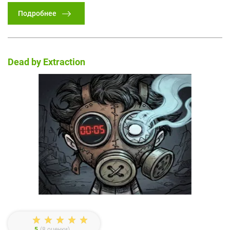
Подробнее
Dead by Extraction
5
(
8
оценки)