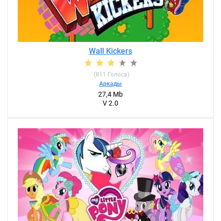
Wall Kickers
(
811
Голоса)
Аркады
27,4 Mb
V 2.0