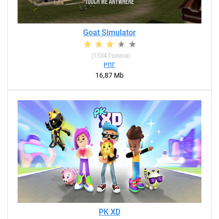
Goat Simulator
(
1534
Голоса)
РПГ
16,87 Mb
PK XD