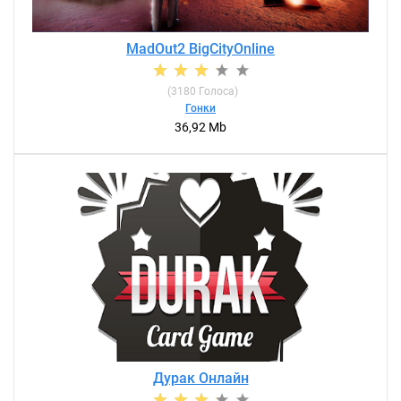
MadOut2 BigCityOnline
(
3180
Голоса)
Гонки
36,92 Mb
Дурак Онлайн