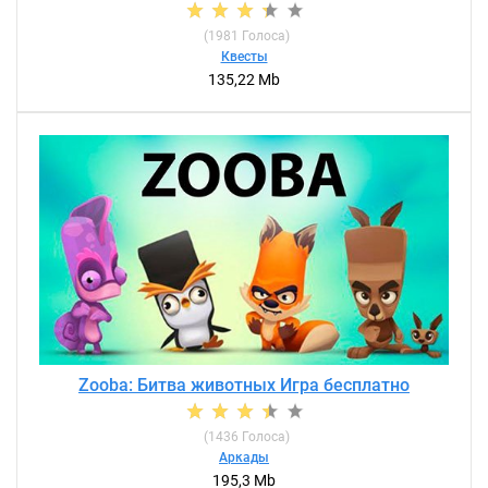
(
1981
Голоса)
Квесты
135,22 Mb
Zooba: Битва животных Игра бесплатно
(
1436
Голоса)
Аркады
195,3 Mb