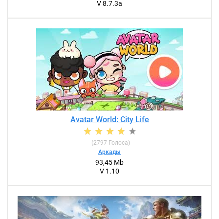
V 8.7.3a
Avatar World: City Life
(
2797
Голоса)
Аркады
93,45 Mb
V 1.10