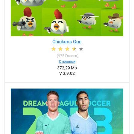
Chickens Gun
(
975
Голоса)
Стреляки
372,29 Mb
V 3.9.02