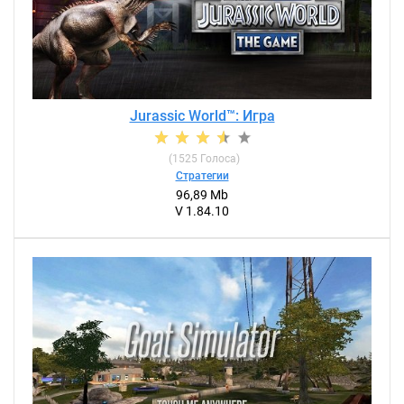
Jurassic World™: Игра
(
1525
Голоса)
Стратегии
96,89 Mb
V 1.84.10