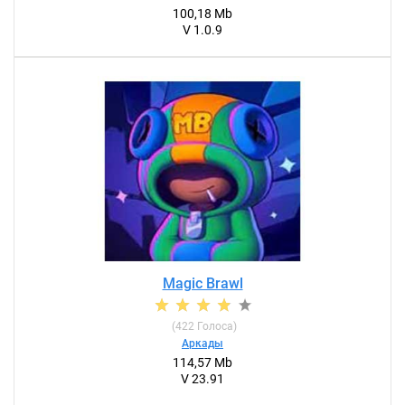
100,18 Mb
V 1.0.9
Magic Brawl
(
422
Голоса)
Аркады
114,57 Mb
V 23.91