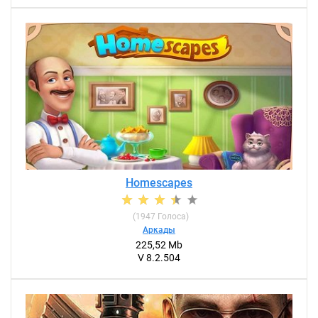
Homescapes
(
1947
Голоса)
Аркады
225,52 Mb
V 8.2.504