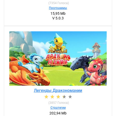
(
7354
Голоса)
Программы
15,95 Mb
V 5.0.3
Легенды Дракономании
(
3857
Голоса)
Стратегии
202,94 Mb