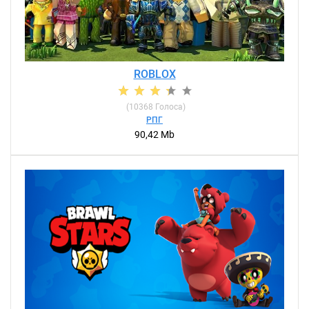
ROBLOX
(
10368
Голоса)
РПГ
90,42 Mb