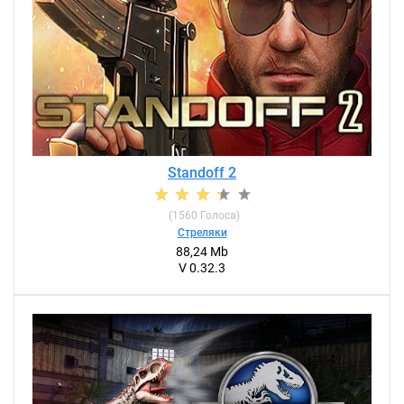
Standoff 2
(
1560
Голоса)
Стреляки
88,24 Mb
V 0.32.3