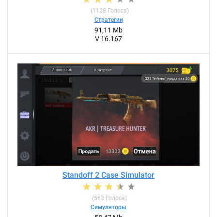
(
1128
Голоса)
Стратегии
91,11 Mb
V 16.167
Standoff 2 Case Simulator
(
563
Голоса)
Симуляторы