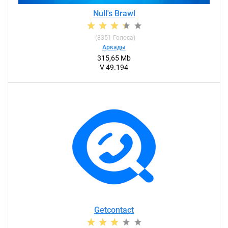
Null's Brawl
(
8351
Голоса)
Аркады
315,65 Mb
V 49.194
Getcontact