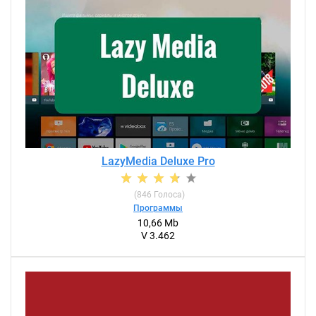
LazyMedia Deluxe Pro
(
846
Голоса)
Программы
10,66 Mb
V 3.462