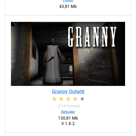
Гонки
43,81 Mb
Granny Outwitt
(
714
Голоса)
Аркады
130,81 Mb
V 1.8.2