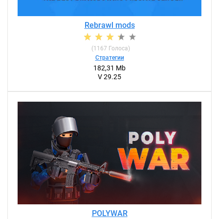
Rebrawl mods
(
1167
Голоса)
Стратегии
182,31 Mb
V 29.25
POLYWAR