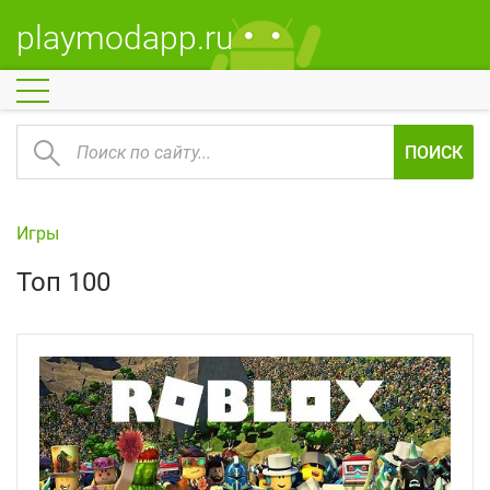
playmodapp.ru
ПОИСК
Игры
Топ 100