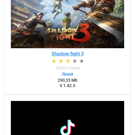
Shadow fight 3
(
2602
Голоса)
Драки
290,33 Mb
V 1.42.3