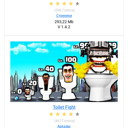
(
508
Голоса)
Стреляки
293,22 Mb
V 1.4.2
Toilet Fight
(
467
Голоса)
Аркады