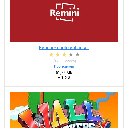
Remini - photo enhancer
(
1780
Голоса)
Программы
51,74 Mb
V 1.2.8