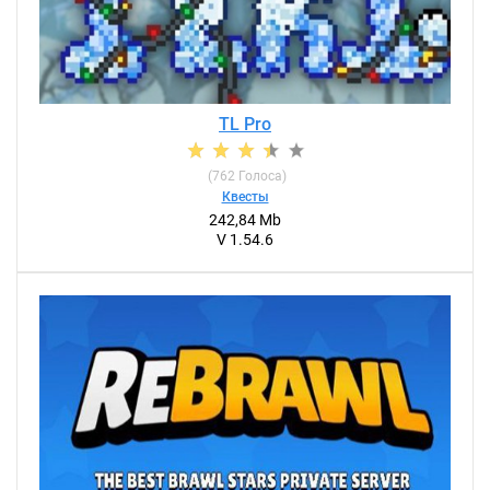
TL Pro
(
762
Голоса)
Квесты
242,84 Mb
V 1.54.6