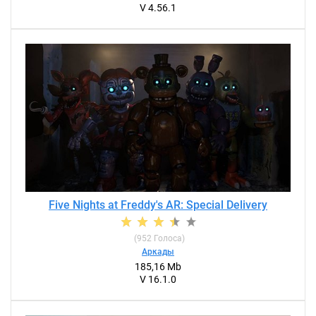
V 4.56.1
Five Nights at Freddy's AR: Special Delivery
(
952
Голоса)
Аркады
185,16 Mb
V 16.1.0