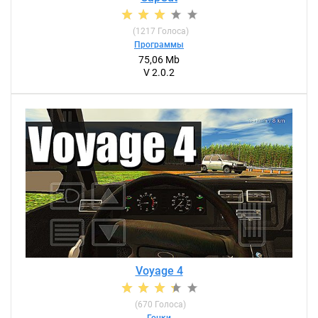
(
1217
Голоса)
Программы
75,06 Mb
V 2.0.2
Voyage 4
(
670
Голоса)