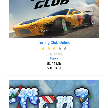
Tuning Club Online
(
855
Голоса)
Гонки
53,27 Mb
V 0.1319