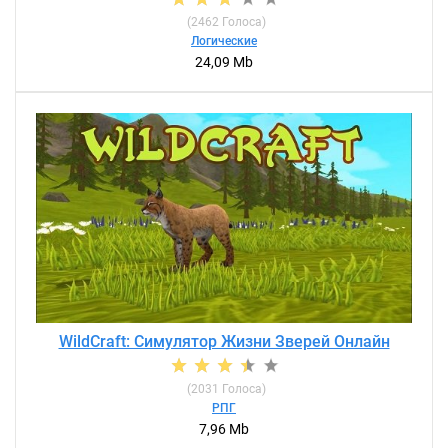
(
2462
Голоса)
Логические
24,09 Mb
WildCraft: Симулятор Жизни Зверей Онлайн
(
2031
Голоса)
РПГ
7,96 Mb