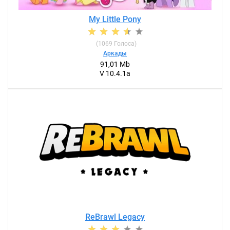
My Little Pony
(
1069
Голоса)
Аркады
91,01 Mb
V 10.4.1a
ReBrawl Legacy