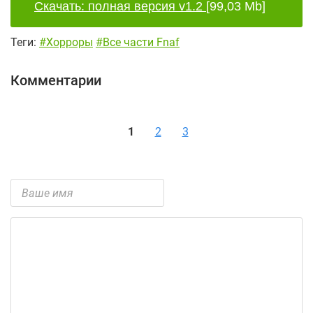
Скачать: полная версия v1.2
[99,03 Mb]
Теги:
#Хорроры
#Все части Fnaf
Комментарии
1
2
3