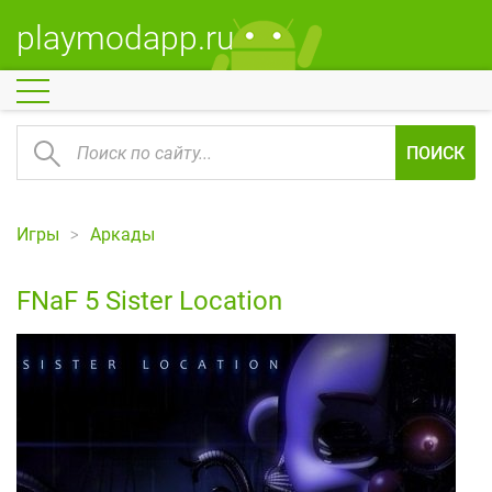
playmodapp.ru
ПОИСК
Игры
Аркады
FNaF 5 Sister Location