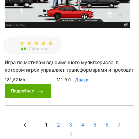
4.8
(
130
оценки)
Игра по мотивам одноименного мультсериала, в
котором игрок управляет трансформерами и проходит
181,52 Mb
V 1.9.0
Драки
Подробнее
1
2
3
4
5
6
7