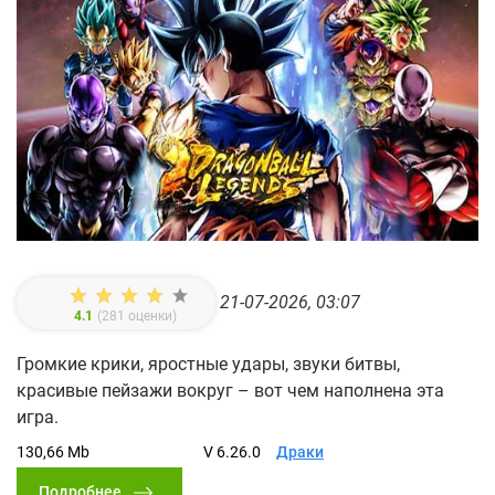
21-07-2026, 03:07
4.1
(
281
оценки)
Громкие крики, яростные удары, звуки битвы,
красивые пейзажи вокруг – вот чем наполнена эта
игра.
130,66 Mb
V 6.26.0
Драки
Подробнее