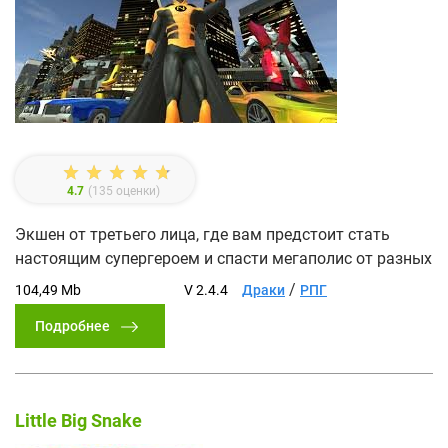
4.7
(
135
оценки)
Экшен от третьего лица, где вам предстоит стать
настоящим супергероем и спасти мегаполис от разных
/
104,49 Mb
V 2.4.4
Драки
РПГ
Подробнее
Little Big Snake