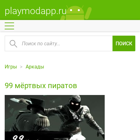
playmodapp.ru
ПОИСК
Игры
Аркады
99 мёртвых пиратов