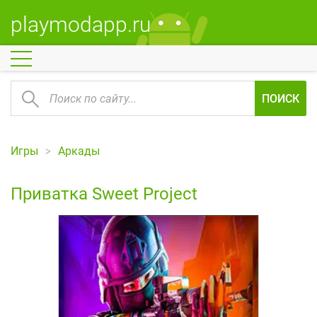
playmodapp.ru
ПОИСК
Игры
Аркады
Приватка Sweet Project