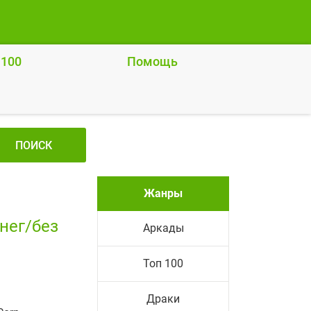
 100
Помощь
ПОИСК
Жанры
нег/без
Аркады
Топ 100
Драки