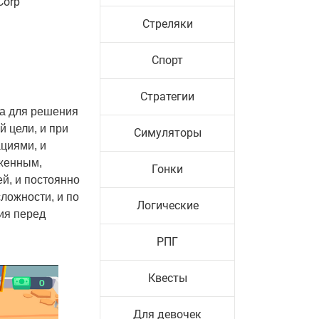
Corp
Стреляки
Спорт
Стратегии
да для решения
 цели, и при
Симуляторы
циями, и
уженным,
Гонки
й, и постоянно
ложности, и по
Логические
ия перед
РПГ
Квесты
Для девочек