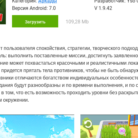
Категория:
Аркады
Разработчик: Yso 
Версия Android: 7.0
V 1.9.42
109,28 Mb
Загрузить
от пользователя спокойствия, стратегии, творческого подхо
ль: выполнить поставленные миссии, достигнуть заявленной
ние может похвастаться красочными и реалистичными лока
придется прятать тела противников, чтобы не быть обнар
тивники отличаются богатством индивидуальных особенносте
дания будут разнообразны и по времени выполнения, и по с
 том, что есть возможность проходить уровни без раскрыт
м окружении.