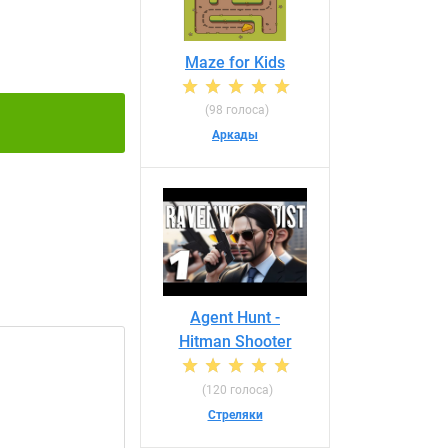
Maze for Kids
(98 голоса)
Аркады
Agent Hunt -
Hitman Shooter
(120 голоса)
Стреляки