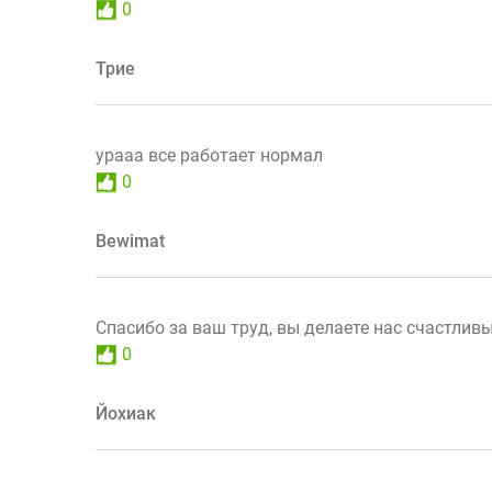
0
Трие
урааа все работает нормал
0
Bewimat
Спасибо за ваш труд, вы делаете нас счастлив
0
Йохиак