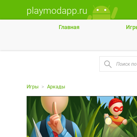
playmodapp.ru
Главная
Игр
Игры
Аркады