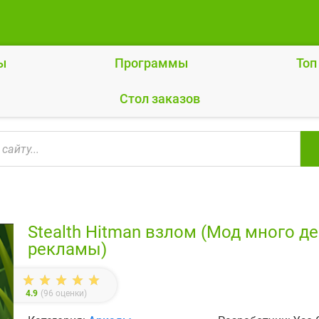
ы
Программы
Топ
Cтол заказов
Stealth Hitman взлом (Мод много де
рекламы)
4.9
(
96
оценки)