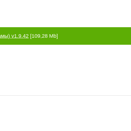
амы) v1.9.42
[109,28 Mb]