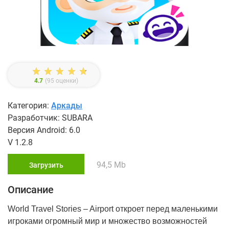
4.7
(
95
оценки)
Категория:
Аркады
Разработчик: SUBARA
Версия Android: 6.0
V 1.2.8
94,5 Mb
Загрузить
Описание
World Travel Stories – Airport откроет перед маленькими
игроками огромный мир и множество возможностей