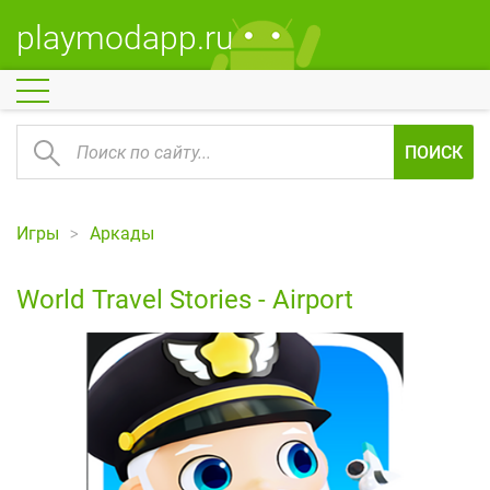
playmodapp.ru
ПОИСК
Игры
Аркады
World Travel Stories - Airport