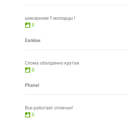
шикарноее !! молодцы !
0
Еалйан
Слома обалденно крутая.
0
Phanel
Все работает отлично!
0