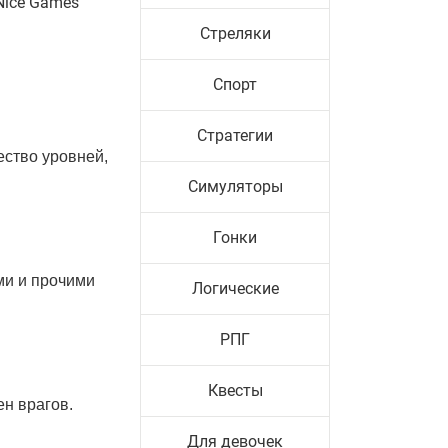
Nice Games
Стреляки
Спорт
Стратегии
ество уровней,
Симуляторы
Гонки
ми и прочими
Логические
РПГ
Квесты
ен врагов.
Для девочек