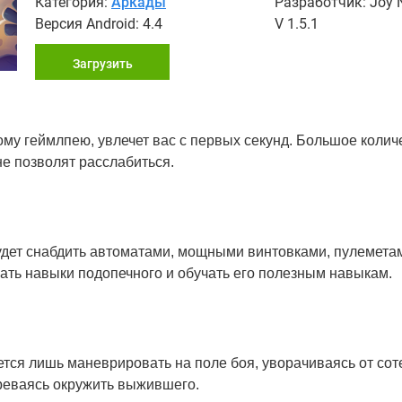
Категория:
Аркады
Разработчик: Joy 
Версия Android: 4.4
V 1.5.1
Загрузить
ному геймлпею, увлечет вас с первых секунд. Большое колич
е позволят расслабиться.
будет снабдить автоматами, мощными винтовками, пулемета
ать навыки подопечного и обучать его полезным навыкам.
ается лишь маневрировать на поле боя, уворачиваясь от сот
ереваясь окружить выжившего.