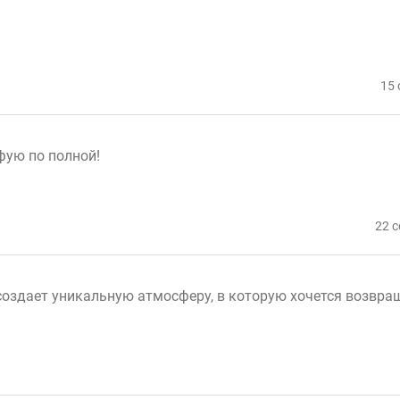
15 
фую по полной!
22 с
создает уникальную атмосферу, в которую хочется возвра