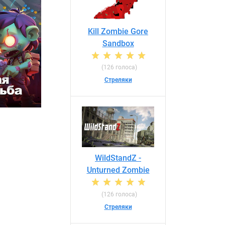
Kill Zombie Gore
Sandbox
(126 голоса)
Стреляки
WildStandZ -
Unturned Zombie
(126 голоса)
Стреляки