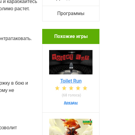
ы и карабкайтесь
лимо растет.
Программы
Похожие игры
онтратаковать.
Toilet Run
ржку в бою и
ому не
(68 голоса)
Аркады
позволит