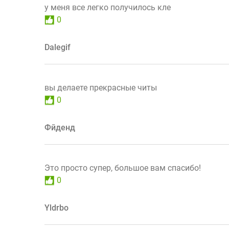
у меня все легко получилось кле
0
Dalegif
вы делаете прекрасные читы
0
Фйденд
Это просто супер, большое вам спасибо!
0
Yldrbo