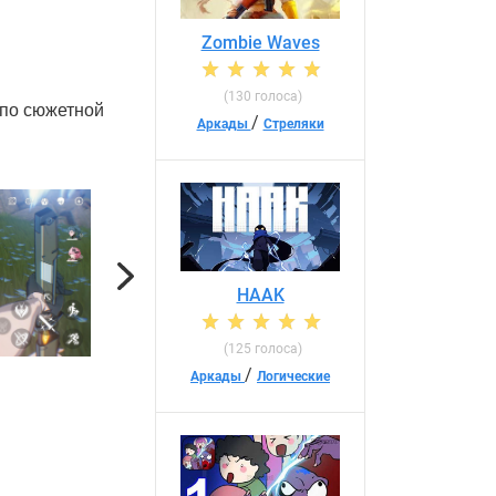
Zombie Waves
(130 голоса)
 по сюжетной
/
Аркады
Стреляки
Next
HAAK
(125 голоса)
/
Аркады
Логические