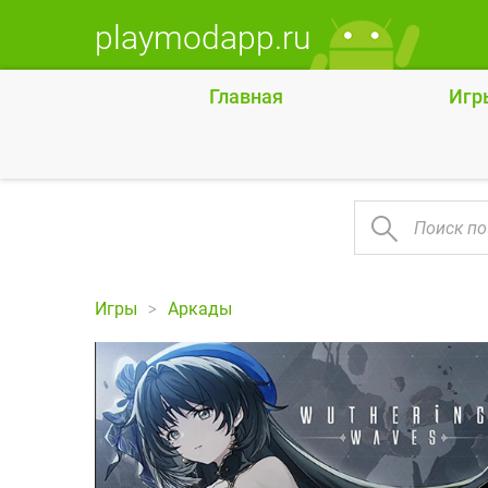
playmodapp.ru
Главная
Игр
Игры
Аркады