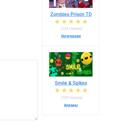
Zombies Prison TD
(122 голоса)
Логические
Smile & Spikes
(120 голоса)
Аркады