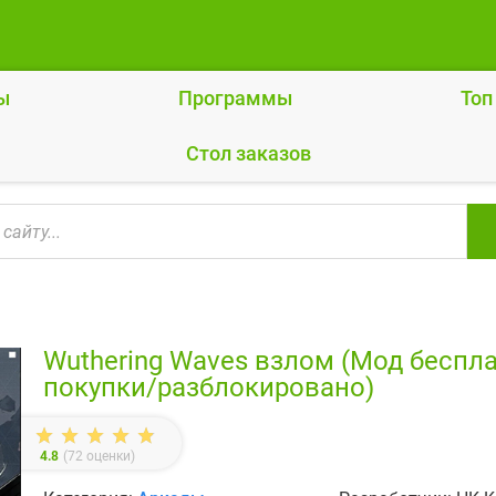
ы
Программы
Топ
Cтол заказов
Wuthering Waves взлом (Мод беспл
покупки/разблокировано)
4.8
(
72
оценки)