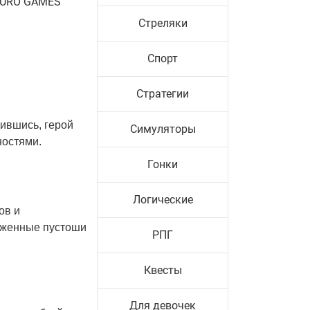
KURO GAMES
Стреляки
Спорт
Стратегии
дившись, герой
Симуляторы
ностями.
Гонки
Логические
ов и
неженные пустоши
РПГ
Квесты
Для девочек