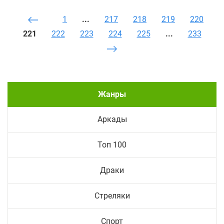
1
...
217
218
219
220
221
222
223
224
225
...
233
Жанры
Аркады
Топ 100
Драки
Стреляки
Спорт