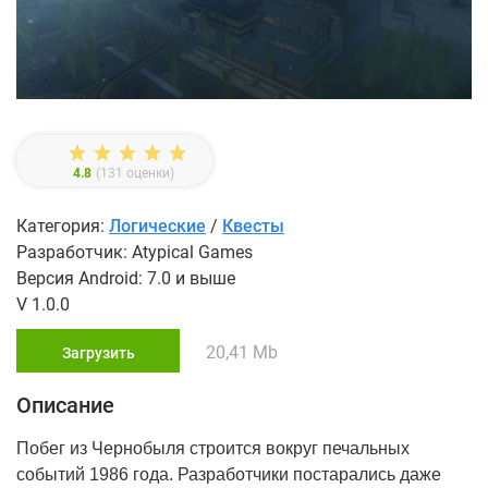
4.8
(
131
оценки)
Категория:
Логические
/
Квесты
Разработчик: Atypical Games
Версия Android: 7.0 и выше
V 1.0.0
20,41 Mb
Загрузить
Описание
Побег из Чернобыля строится вокруг печальных
событий 1986 года. Разработчики постарались даже