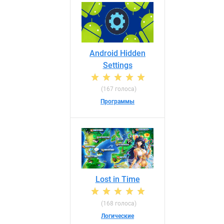
Android Hidden
Settings
(167 голоса)
Программы
Lost in Time
(168 голоса)
Логические