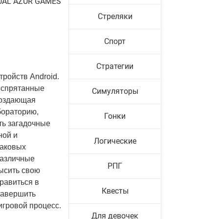
SUAL AZUR GAMES
Стреляки
Спорт
Стратегии
ройств Android.
ь спрятанные
Симуляторы
создающая
бораторию,
Гонки
ть загадочные
ной и
Логические
наковых
различные
РПГ
высить свою
правиться в
Квесты
завершить
игровой процесс.
Для девочек