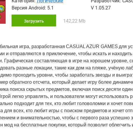
Категория:
Логические
Разработчик: CA
Версия Android: 5.1
V 1.05.27
142,22 Mb
Загрузить
мобильная игра, разработанная CASUAL AZUR GAMES для уст
ами и отправляются в приключение, чтобы искать и находит
ки. Графическая составляющая в игре на хорошем уровне, 
овать разные локации, такие как дом на пляже, учёную ла
димо проходить уровни, чтобы заработать звезды и выигра
ймер обратного отсчета, который делает игру более динамич
ника поиска скрытых предметов, включая поиск десяти оди
грой легко управлять, и пользователи могут использовать 
ально подходит для тех, кто любит головоломки и хочет по
 для всех, кто любит игры с поиском предметов и хочет от
ением и внимательностью, чтобы с первого раза успешно 
н мод на бесплатные покупки, который позволит облегчить 