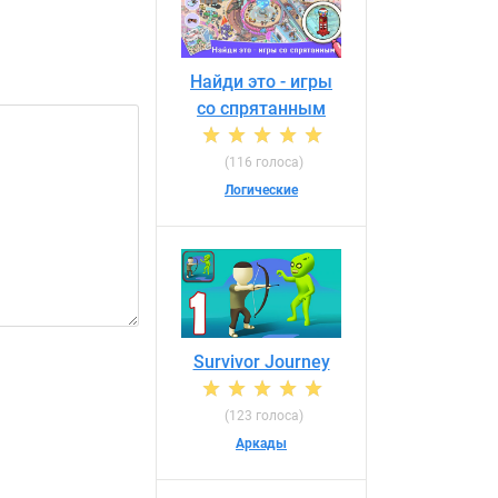
Найди это - игры
со спрятанным
(116 голоса)
Логические
Survivor Journey
(123 голоса)
Аркады