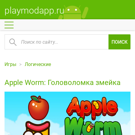
playmodapp.ru
ПОИСК
Игры
Логические
Apple Worm: Головоломка змейка