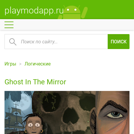
playmodapp.ru
ПОИСК
Игры
Логические
Ghost In The Mirror