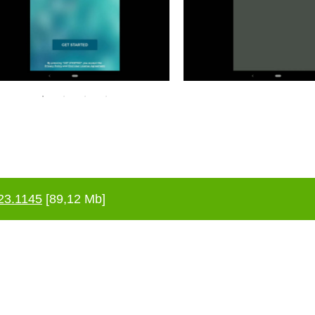
23.1145
[89,12 Mb]