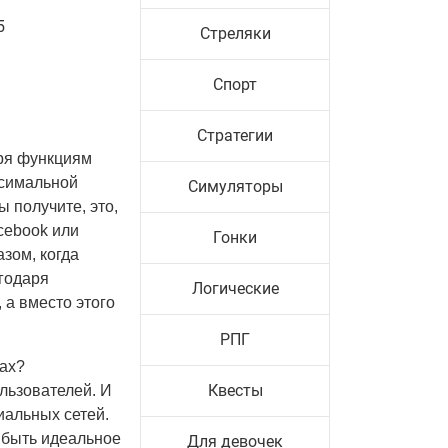
5
Стреляки
Спорт
Стратегии
аря функциям
ксимальной
Симуляторы
 получите, это,
cebook или
Гонки
зом, когда
годаря
Логические
а вместо этого
РПГ
ках?
Квесты
льзователей. И
иальных сетей.
 быть идеальное
Для девочек