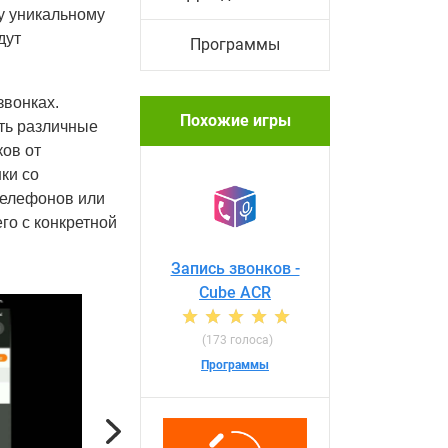
у уникальному
дут
Программы
звонках.
Похожие игры
ть различные
ков от
ки со
телефонов или
го с конкретной
Запись звонков -
Cube ACR
(173 голоса)
Программы
Next