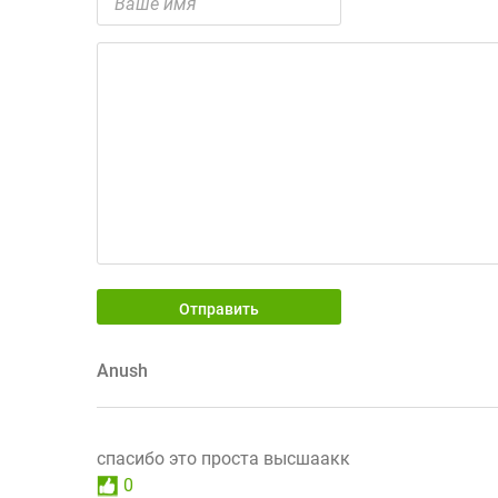
Отправить
Anush
спасибо это проста высшаакк
0