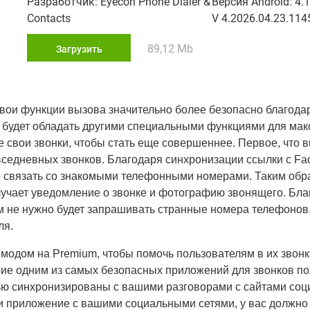
Разработчик: Eyecon Phone Dialer &
Версия Android: 4.1
Contacts
V 4.2026.04.23.114
89,12 Mb
Загрузить
свои функции вызова значительно более безопасно благод
е будет обладать другими специальными функциями для ма
свои звонки, чтобы стать еще совершеннее. Первое, что вы
седневных звонков. Благодаря синхронизации ссылки с Fa
связать со знакомыми телефонными номерами. Таким обра
лучает уведомление о звонке и фотографию звонящего. Бла
 не нужно будет запрашивать странные номера телефонов, 
ля.
с модом на Premium, чтобы помочь пользователям в их звон
ние одним из самых безопасных приложений для звонков по
ью синхронизированы с вашими разговорами с сайтами соц
ли приложение с вашими социальными сетями, у вас должно