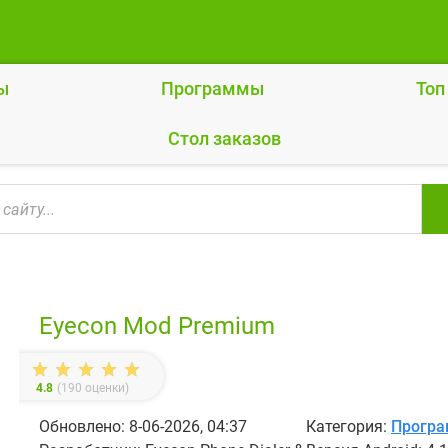
ы
Программы
Топ
Cтол заказов
Eyecon Mod Premium
4.8
(
190
оценки)
Обновлено: 8-06-2026, 04:37
Категория:
Прогр