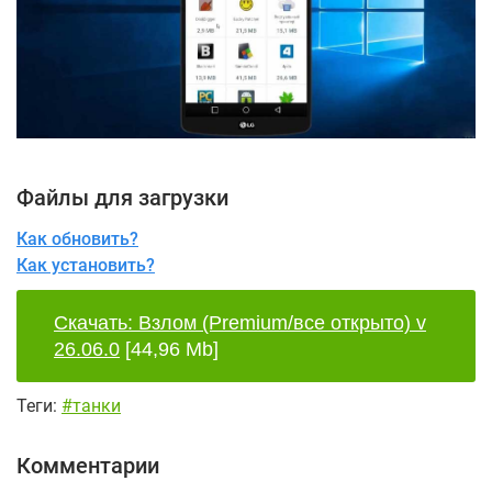
Файлы для загрузки
Как обновить?
Как установить?
Скачать: Взлом (Premium/все открыто) v
26.06.0
[44,96 Mb]
Теги:
#танки
Комментарии