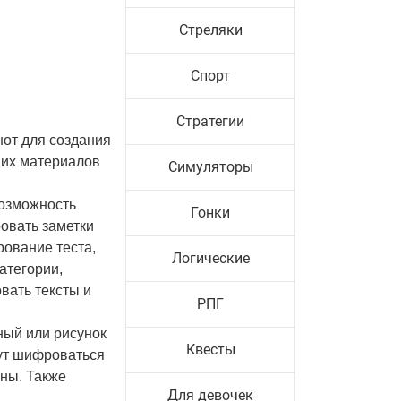
Стреляки
Спорт
Стратегии
нот для создания
ших материалов
Симуляторы
возможность
Гонки
овать заметки
рование теста,
Логические
атегории,
вать тексты и
РПГ
ный или рисунок
Квесты
дут шифроваться
ны. Также
Для девочек