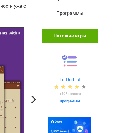
жности уже с
Программы
Похожие игры
To-Do List
(405 голоса)
Next
Программы