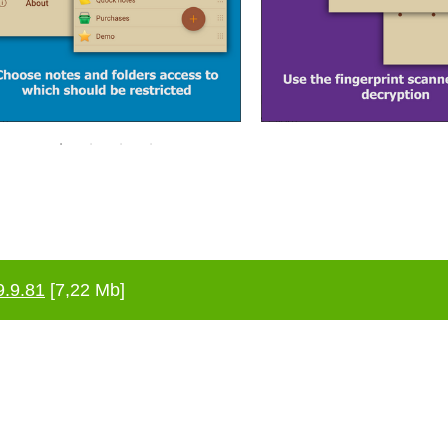
9.9.81
[7,22 Mb]