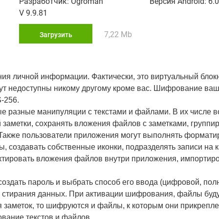
Разработчик: Ogroman
Версия Android: 6.0
V 9.9.81
7,22 Mb
Загрузить
ения личной информации. Фактически, это виртуальный блок
ут недоступны никому другому кроме вас. Шифрование ва
-256.
е разные манипуляции с текстами и файлами. В их числе 
заметки, сохранять вложения файлов с заметками, группир
 Также пользователи приложения могут выполнять формати
, создавать собственные иконки, подразделять записи на к
ктировать вложения файлов внутри приложения, импортиро
оздать пароль и выбрать способ его ввода (цифровой, пол
ля стирания данных. При активации шифрования, файлы бу
 заметок, то шифруются и файлы, к которым они прикрепле
вание текстов и файлов.