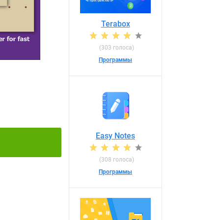
Terabox
(303 голоса)
Программы
Easy Notes
(308 голоса)
Программы