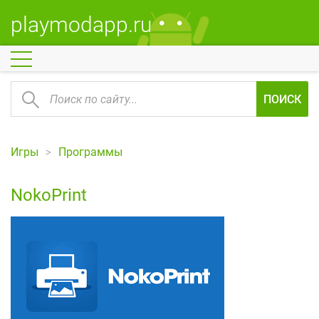
playmodapp.ru
ПОИСК
Игры
Программы
NokoPrint