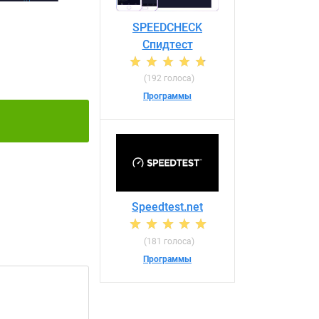
SPEEDCHECK
Спидтест
(192 голоса)
Программы
Speedtest.net
(181 голоса)
Программы