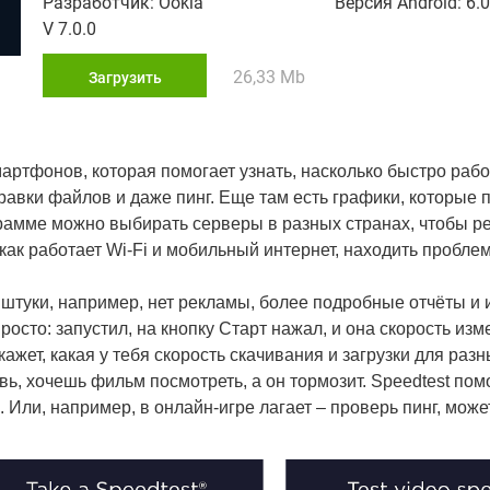
Разработчик: Ookla
Версия Android: 6.
V 7.0.0
26,33 Mb
Загрузить
артфонов, которая помогает узнать, насколько быстро рабо
равки файлов и даже пинг. Еще там есть графики, которые 
ограмме можно выбирать серверы в разных странах, чтобы р
 как работает Wi-Fi и мобильный интернет, находить пробле
штуки, например, нет рекламы, более подробные отчёты и 
осто: запустил, на кнопку Старт нажал, и она скорость изм
ажет, какая у тебя скорость скачивания и загрузки для разн
вь, хочешь фильм посмотреть, а он тормозит. Speedtest пом
 Или, например, в онлайн-игре лагает – проверь пинг, может