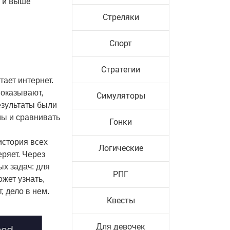
0 и выше
Стреляки
Спорт
Стратегии
тает интернет.
показывают,
Симуляторы
езультаты были
мы и сравнивать
Гонки
история всех
Логические
еряет. Через
ых задач: для
РПГ
ожет узнать,
, дело в нем.
Квесты
Для девочек