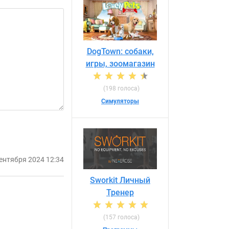
DogTown: собаки,
игры, зоомагазин
(198 голоса)
Симуляторы
ентября 2024 12:34
Sworkit Личный
Тренер
(157 голоса)