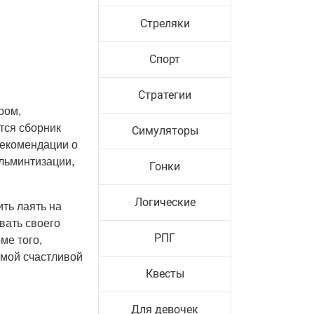
Стреляки
Спорт
Стратегии
ром,
тся сборник
Симуляторы
рекомендации о
ельминтизации,
Гонки
Логические
ить лаять на
вать своего
РПГ
ме того,
амой счастливой
Квесты
Для девочек