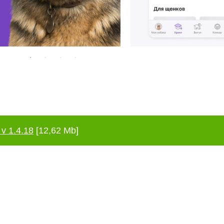
v 1.4.18
[12,62 Mb]