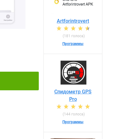
Artforintrovert
(181 голоса)
Программы
Спидометр GPS
Pro
(144 голоса)
Программы