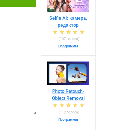
Selfie AI: камера,
редактор
(107 голоса)
Программы
Photo Retouch-
Object Removal
(112 голоса)
Программы