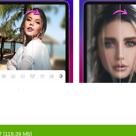
7
[119,39 Mb]