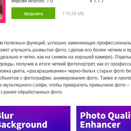
Версия Android: 7.0
V 1.7.7
119,39 Mb
Загрузить
твом полезных функций, успешно заменяющих профессиона
жет улучшить размытое фото, сделав его более четким и яр
идеально и четко, как на снимок на хорошей камере). Отдел
дежды, получив в итоге четкий фотопортрет, как от профес
овка цвета, «раскрашивание» черно-белых старых фото бе
объектов с фотографии, анимирование фото. Также в прил
ие мультяшного сэлфи, чтобы превратить привычное фото –
из ранее обработанных фото.