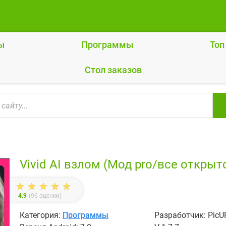
ы
Программы
Топ
Cтол заказов
Vivid AI взлом (Мод pro/все открыт
4.9
(
96
оценки)
Категория:
Программы
Разработчик: PicUP