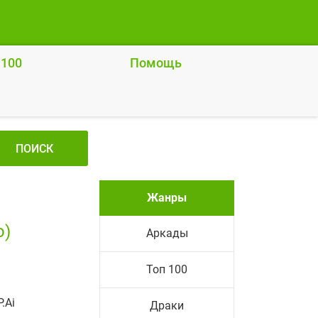
 100
Помощь
ПОИСК
Жанры
о)
Аркады
Топ 100
.Ai
Драки