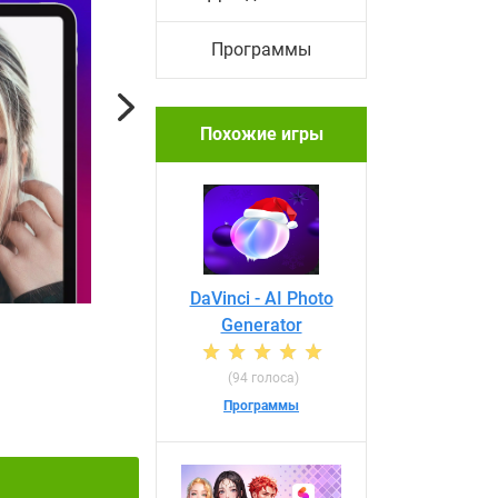
Программы
Next
Похожие игры
DaVinci - AI Photo
Generator
(94 голоса)
Программы