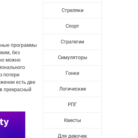
Стреляки
Спорт
Стратегии
льные программы
ким, без
Симуляторы
ьно можно
сионального
Гонки
з потери
ожении есть две
Логические
 в прекрасный
РПГ
Квесты
Для девочек