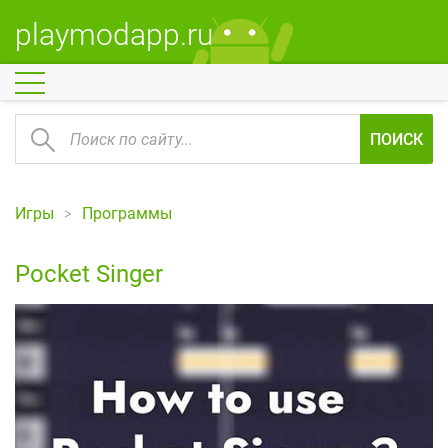
playmodapp.ru
ПОИСК
Игры
Программы
Pocket Singer