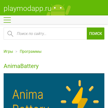
playmodapp.ru
ПОИСК
Игры
Программы
AnimaBattery