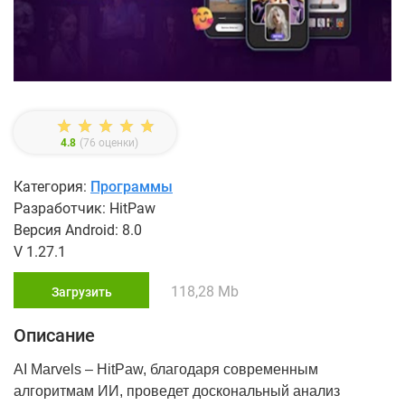
4.8
(
76
оценки)
Категория:
Программы
Разработчик: HitPaw
Версия Android: 8.0
V 1.27.1
118,28 Mb
Загрузить
Описание
AI Marvels – HitPaw, благодаря современным
алгоритмам ИИ, проведет доскональный анализ