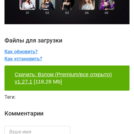
Файлы для загрузки
Как обновить?
Как установить?
Скачать: Взлом (Premium/все открыто)
v1.27.1
[118,28 Mb]
Теги:
Комментарии