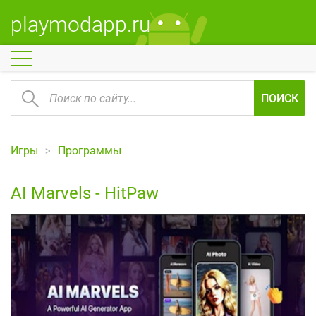
playmodapp.ru
ПОИСК
Игры
Программы
AI Marvels - HitPaw