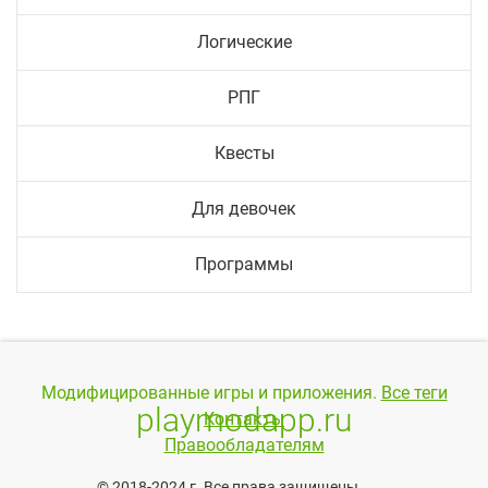
Логические
РПГ
Квесты
Для девочек
Программы
Модифицированные игры и приложения.
Все теги
playmodapp.ru
Контакты
Правообладателям
© 2018-2024 г. Все права защищены