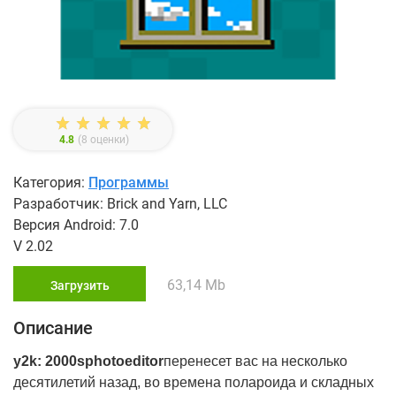
4.8
(
8
оценки)
Категория:
Программы
Разработчик: Brick and Yarn, LLC
Версия Android: 7.0
V 2.02
63,14 Mb
Загрузить
Описание
y
2
k
: 2000
s
photo
editor
перенесет вас на несколько
десятилетий назад, во времена полароида и складных