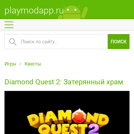
playmodapp.ru
ПОИСК
Игры
Квесты
Diamond Quest 2: Затерянный храм