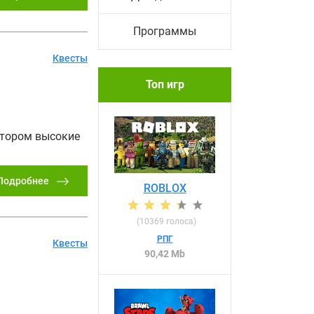
Программы
Квесты
Топ игр
отором высокие
Подробнее
ROBLOX
(
10369
голоса)
РПГ
Квесты
90,42 Mb