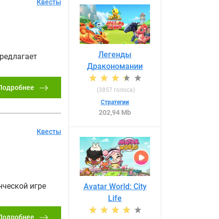
Квесты
Легенды
предлагает
Дракономании
Подробнее
(
3857
голоса)
Стратегии
202,94 Mb
Квесты
нческой игре
Avatar World: City
Life
Подробнее