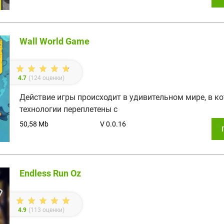
Wall World Game
4.7
(
124
оценки)
Действие игры происходит в удивительном мире, в к
технологии переплетены с
50,58 Mb
V 0.0.16
Endless Run Oz
4.9
(
113
оценки)