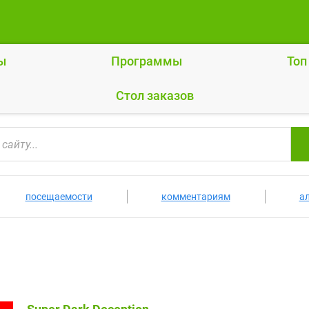
ы
Программы
Топ
Cтол заказов
посещаемости
комментариям
а