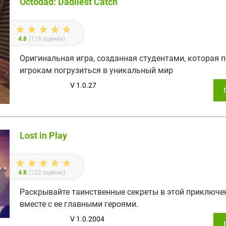
Octodad: Dadliest Catch
4.8
(
118
оценки)
Оригинальная игра, созданная студентами, которая 
игрокам погрузиться в уникальный мир
V 1.0.27
Lost in Play
4.8
(
122
оценки)
Раскрывайте таинственные секреты в этой приключе
вместе с ее главными героями.
V 1.0.2004