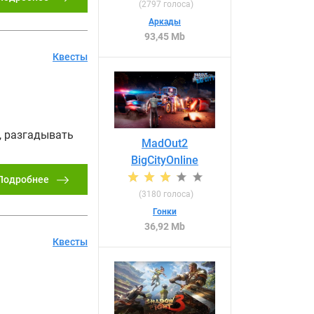
(
2797
голоса)
Аркады
93,45 Mb
Квесты
, разгадывать
MadOut2
BigCityOnline
Подробнее
(
3180
голоса)
Гонки
36,92 Mb
Квесты