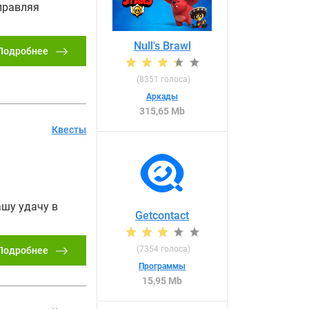
правляя
Null's Brawl
Подробнее
(
8351
голоса)
Аркады
315,65 Mb
Квесты
ашу удачу в
Getcontact
(
7354
голоса)
Подробнее
Программы
15,95 Mb