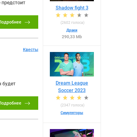
е предстоит
Shadow fight 3
Подробнее
(
2602
голоса)
Драки
290,33 Mb
Квесты
Dream League
н будет
Soccer 2023
Подробнее
(
2347
голоса)
Симуляторы