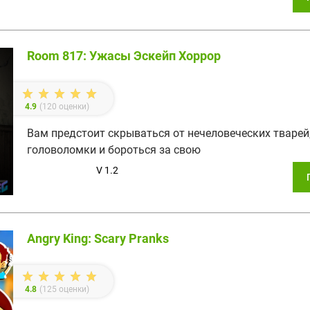
Room 817: Ужасы Эскейп Хоррор
4.9
(
120
оценки)
Вам предстоит скрываться от нечеловеческих тварей
головоломки и бороться за свою
V 1.2
Angry King: Scary Pranks
4.8
(
125
оценки)