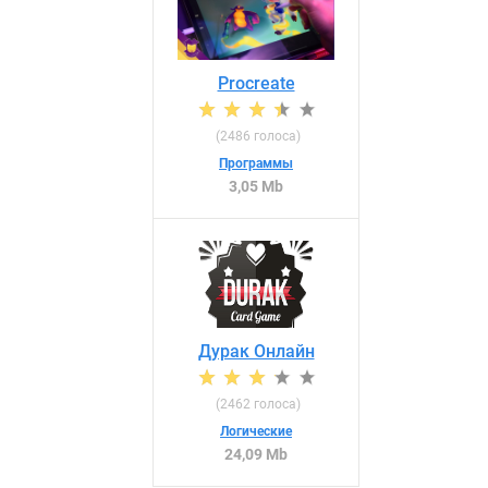
Procreate
(
2486
голоса)
Программы
3,05 Mb
Дурак Онлайн
(
2462
голоса)
Логические
24,09 Mb