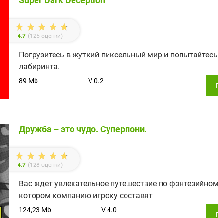
Super Dark Deception
4.7
(
125
оценки)
Погрузитесь в жуткий пиксельный мир и попытайтесь
лабиринта.
89 Mb
V 0.2
Дружба – это чудо. Суперпони.
4.7
(
128
оценки)
Вас ждет увлекательное путешествие по фэнтезийном
котором компанию игроку составят
124,23 Mb
V 4.0