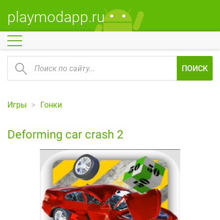
playmodapp.ru
ПОИСК
Игры
Гонки
Deforming car crash 2