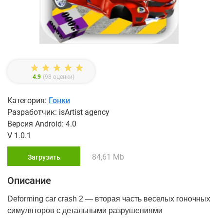
4.9
(
98
оценки)
Категория:
Гонки
Разработчик: isArtist agency
Версия Android: 4.0
V 1.0.1
84,61 Mb
Загрузить
Описание
Deforming car crash 2 — вторая часть веселых гоночных
симуляторов с детальными разрушениями