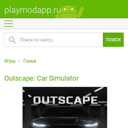
playmodapp.ru
ПОИСК
Игры
Гонки
Outscape: Car Simulator