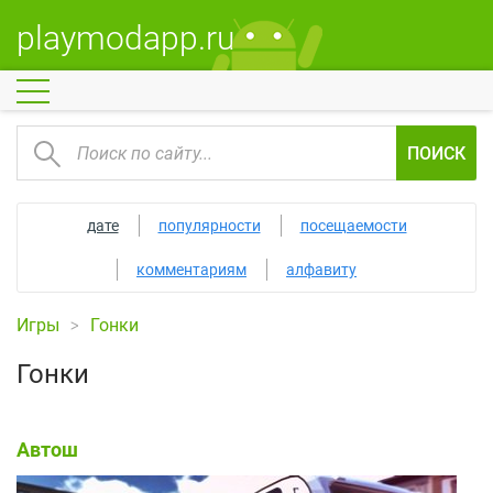
playmodapp.ru
ПОИСК
дате
популярности
посещаемости
комментариям
алфавиту
Игры
Гонки
Гонки
Автош