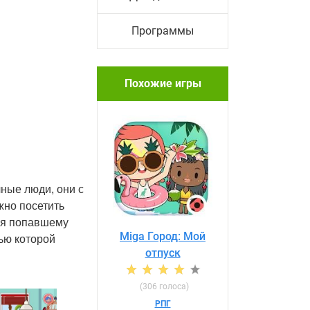
Программы
Похожие игры
ные люди, они с
жно посетить
гая попавшему
Miga Город: Мой
ью которой
отпуск
(306 голоса)
РПГ