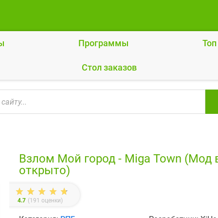
ы
Программы
Топ
Cтол заказов
Взлом Мой город - Miga Town (Мод 
открыто)
4.7
(
191
оценки)