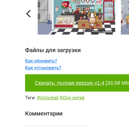
Previous
Файлы для загрузки
Как обновить?
Как установить?
Скачать: полная версия v1.4
[33,58 Mb
Теги:
#Unlocked
#Для детей
Комментарии