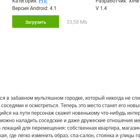
Категория:
РПГ
Разработчик: XiHe 
Версия Android: 4.1
V 1.4
33,58 Mb
Загрузить
ся в забавном мультяшном городке, который никогда не спи
 соседями и осмотреться. Теперь это место станет его нов
щийся на пути персонаж скажет новенькому что-нибудь инте
 можно наладить соседские и даже дружеские отношения ме
6 локаций для перемещения: собственная квартира, магазин
, где легко изменить образ, спа-салон, стоянка и улицы г