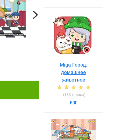
Next
Miga Город:
домашнее
животное
(183 голоса)
РПГ