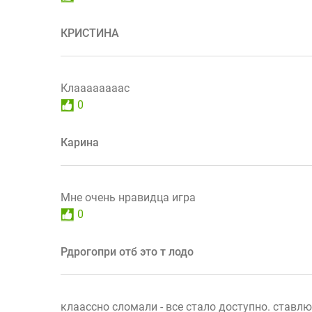
КРИСТИНА
Клаааааааас
0
Карина
Мне очень нравидца игра
0
Рдрогопри отб это т лодо
клаассно сломали - все стало доступно. ставлю 5