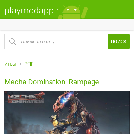
playmodapp.ru
ПОИСК
Игры
РПГ
Mecha Domination: Rampage