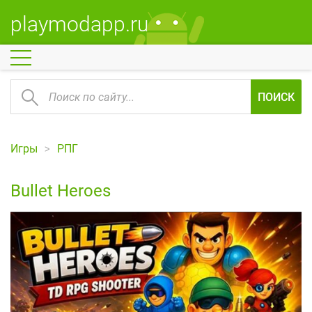
playmodapp.ru
ПОИСК
Игры
РПГ
Bullet Heroes