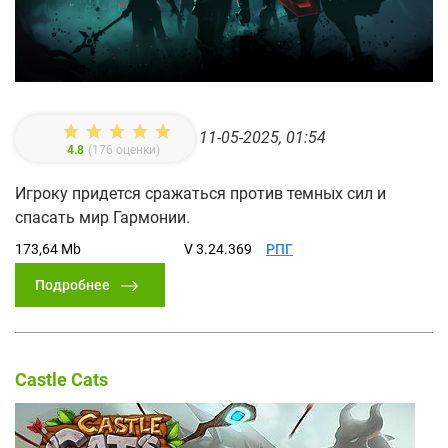
11-05-2025, 01:54
4.8
(
176
оценки)
Игроку придется сражаться против темных сил и
спасать мир Гармонии.
173,64 Mb
V 3.24.369
РПГ
Подробнее
Castle Cats