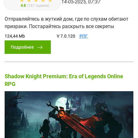
14-05-2025, 07:37
4.8
(
187
оценки)
Отправляйтесь в жуткий дом, где по слухам обитают
призраки. Постарайтесь раскрыть все секреты
124,44 Mb
V 7.0.120
РПГ
Подробнее
Shadow Knight Premium: Era of Legends Online
RPG