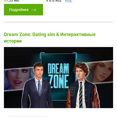
77,55 Mb
V 6.0.402
РПГ
Подробнее
Dream Zone: Dating sim & Интерактивные
истории