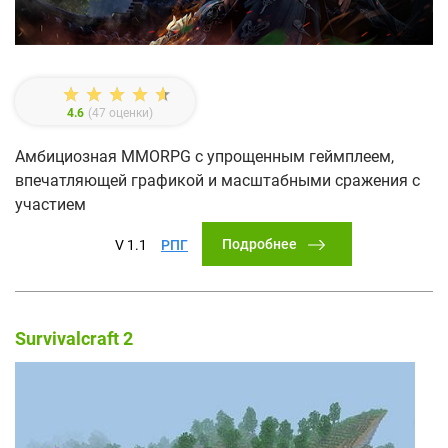
4.6
(
47
оценки)
Амбициозная MMORPG с упрощенным геймплеем,
впечатляющей графикой и масштабными сражения с
участием
Подробнее
V 1.1
РПГ
Survivalcraft 2