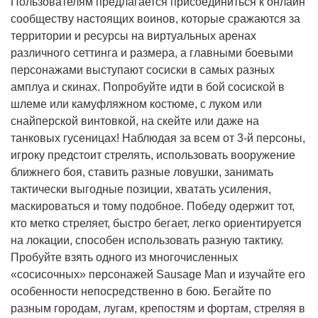
Пользователям предлагается присоединиться к онлайн
сообществу настоящих воинов, которые сражаются за
территории и ресурсы на виртуальных аренах
различного сеттинга и размера, а главными боевыми
персонажами выступают сосиски в самых разных
амплуа и скинах. Попробуйте идти в бой сосиской в
шлеме или камуфляжном костюме, с луком или
снайперской винтовкой, на скейте или даже на
танковых гусеницах! Наблюдая за всем от 3-й персоны,
игроку предстоит стрелять, использовать вооружение
ближнего боя, ставить разные ловушки, занимать
тактически выгодные позиции, хватать усиления,
маскироваться и тому подобное. Победу одержит тот,
кто метко стреляет, быстро бегает, легко ориентируется
на локации, способен использовать разную тактику.
Пробуйте взять одного из многочисленных
«сосисочных» персонажей Sausage Man и изучайте его
особенности непосредственно в бою. Бегайте по
разным городам, лугам, крепостям и фортам, стреляя в