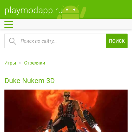
playmodapp.ru
ПОИСК
Игры
Стреляки
Duke Nukem 3D