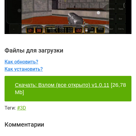
Файлы для загрузки
Как обновить?
Как установить?
Скачать: Взлом (все открыто) v1.0.11
[26,78
Mb]
Теги:
#3D
Комментарии