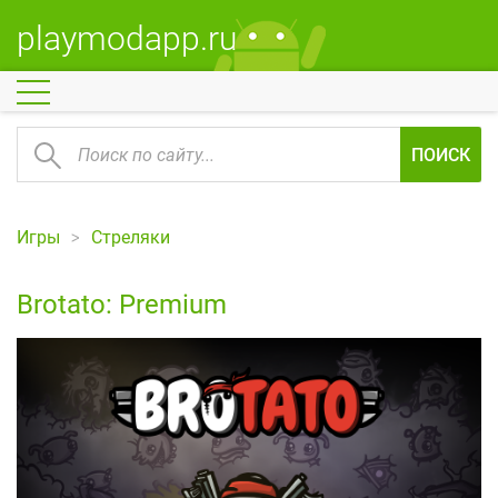
playmodapp.ru
ПОИСК
Игры
Стреляки
Brotato: Premium