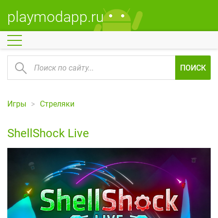
playmodapp.ru
ПОИСК
Игры
Стреляки
ShellShock Live