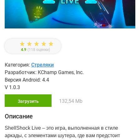
4.9
(
118
оценки)
Категория:
Стреляки
Разработчик: KChamp Games, Inc.
Версия Android: 4.4
V 1.0.3
132,54 Mb
Загрузить
Описание
ShellShock Live – это игра, выполненная в стиле
аркады, с элементами шутера, где вам предстоит