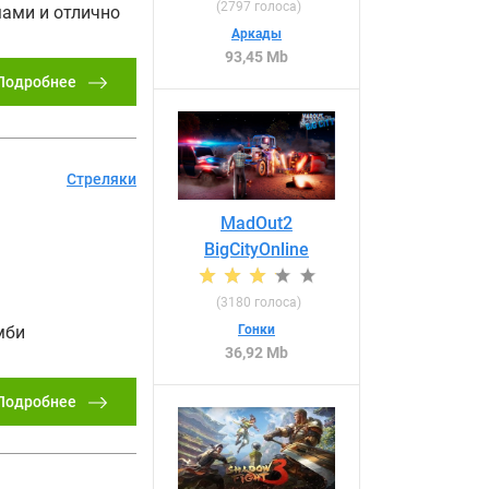
(
2797
голоса)
мами и отлично
Аркады
93,45 Mb
Подробнее
Стреляки
MadOut2
BigCityOnline
(
3180
голоса)
Гонки
мби
36,92 Mb
Подробнее