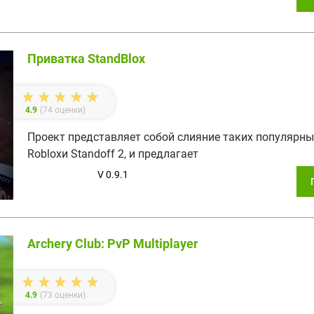
Приватка StandBlox
4.9
(
74
оценки)
Проект представляет собой слияние таких популярных
Robloxи Standoff 2, и предлагает
V 0.9.1
Archery Club: PvP Multiplayer
4.9
(
73
оценки)