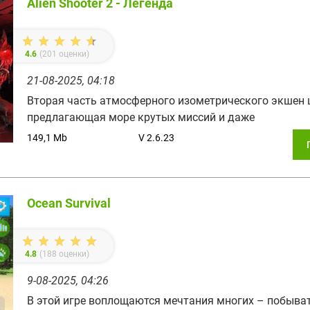
Alien Shooter 2 - Легенда
4.6
(
201
оценки)
21-08-2025, 04:18
Вторая часть атмосферного изометрического экшен 
предлагающая море крутых миссий и даже
149,1 Mb
V 2.6.23
Ocean Survival
4.8
(
188
оценки)
9-08-2025, 04:26
В этой игре воплощаются мечтания многих – побыва