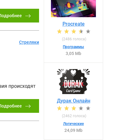
Подробнее
Procreate
(
2486
голоса)
Стреляки
Программы
3,05 Mb
вия происходят
Дурак Онлайн
Подробнее
(
2462
голоса)
Логические
24,09 Mb