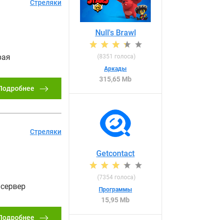
Стреляки
Null's Brawl
рая
(
8351
голоса)
Аркады
315,65 Mb
Подробнее
Стреляки
Getcontact
(
7354
голоса)
сервер
Программы
15,95 Mb
Подробнее