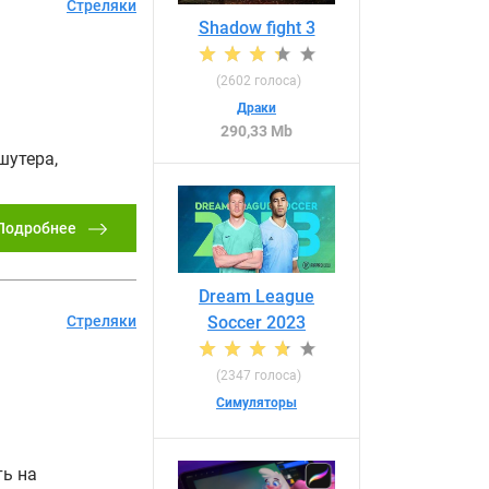
Стреляки
Shadow fight 3
(
2602
голоса)
Драки
290,33 Mb
шутера,
Подробнее
Dream League
Стреляки
Soccer 2023
(
2347
голоса)
Симуляторы
ть на