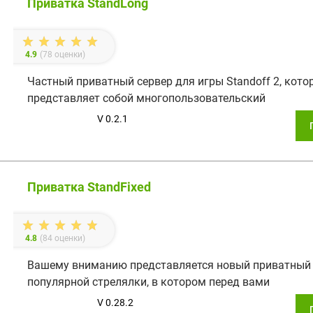
Приватка StandLong
4.9
(
78
оценки)
Частный приватный сервер для игры Standoff 2, кото
представляет собой многопользовательский
V 0.2.1
Приватка StandFixed
4.8
(
84
оценки)
Вашему вниманию представляется новый приватный 
популярной стрелялки, в котором перед вами
V 0.28.2