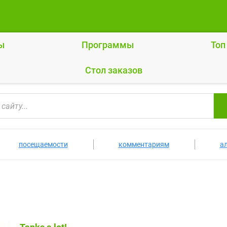
ы
Программы
Топ
Cтол заказов
посещаемости
комментариям
а