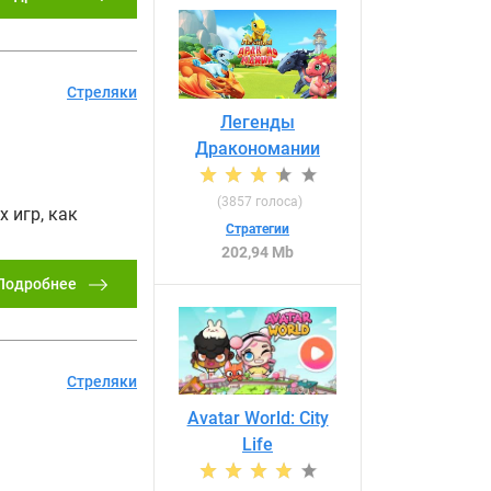
Стреляки
Легенды
Дракономании
(
3857
голоса)
 игр, как
Стратегии
202,94 Mb
Подробнее
Стреляки
Avatar World: City
Life