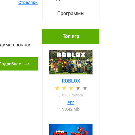
Стреляки
Программы
Топ игр
одима срочная
Подробнее
ROBLOX
(
10369
голоса)
РПГ
90,42 Mb