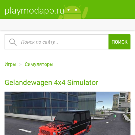
playmodapp.ru
ПОИСК
Игры
Симуляторы
Gelandewagen 4x4 Simulator