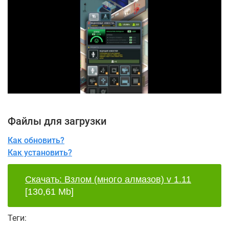
Файлы для загрузки
Как обновить?
Как установить?
Скачать: Взлом (много алмазов) v 1.11
[130,61 Mb]
Теги: