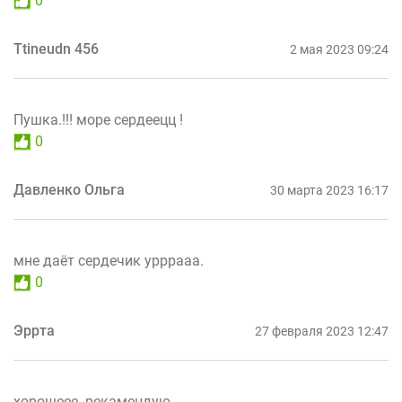
0
Ttineudn 456
2 мая 2023 09:24
Пушка.!!! море сердеецц !
0
Давленко Ольга
30 марта 2023 16:17
мне даёт сердечик урррааа.
0
Эррта
27 февраля 2023 12:47
хорошеее. рекамендую