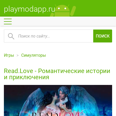
playmodapp.ru
ПОИСК
Игры
Симуляторы
Read.Love - Романтические истории
и приключения