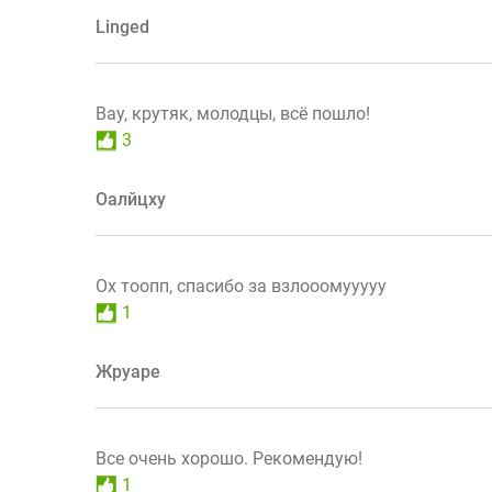
Linged
Вау, крутяк, молодцы, всё пошло!
3
Оалйцху
Ох тоопп, спасибо за взлооомууууу
1
Жруаре
Все очень хорошо. Рекомендую!
1