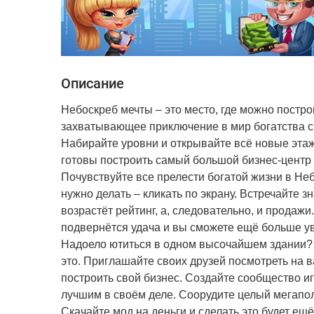
Описание
Небоскреб мечты – это место, где можно постро
захватывающее приключение в мир богатства с 
Набирайте уровни и открывайте всё новые эта
готовы построить самый большой бизнес-центр в
Почувствуйте все прелести богатой жизни в Неб
нужно делать – кликать по экрану. Встречайте з
возрастёт рейтинг, а, следовательно, и прода
подвернётся удача и вы сможете ещё больше ув
Надоело ютиться в одном высочайшем здании? П
это. Приглашайте своих друзей посмотреть на в
построить свой бизнес. Создайте сообщество и
лучшим в своём деле. Соорудите целый мегапо
Скачайте мод на деньги и сделать это будет ещё