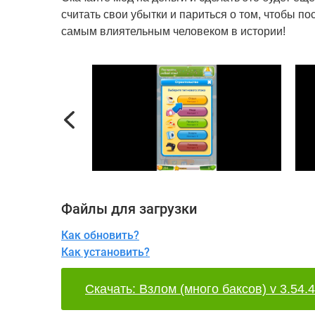
считать свои убытки и париться о том, чтобы п
самым влиятельным человеком в истории!
Previous
Файлы для загрузки
Как обновить?
Как установить?
Скачать: Взлом (много баксов) v 3.54.4