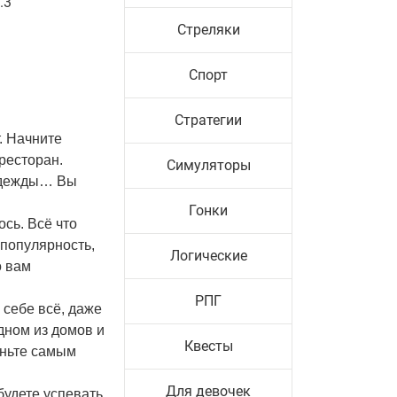
.3
Стреляки
Спорт
Стратегии
. Начните
ресторан.
Симуляторы
 одежды… Вы
Гонки
ось. Всё что
 популярность,
Логические
о вам
РПГ
 себе всё, даже
дном из домов и
Квесты
аньте самым
Для девочек
будете успевать