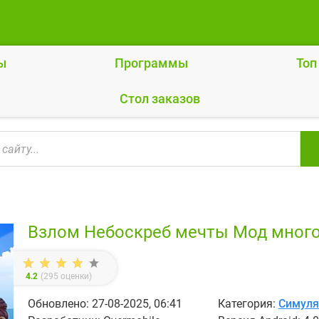
ы
Программы
Топ
Cтол заказов
Взлом Небоскреб мечты Мод много
4.2
(
295
оценки)
Обновлено: 27-08-2025, 06:41
Категория:
Симул