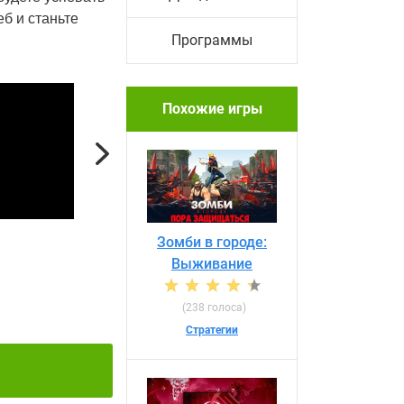
еб и станьте
Программы
Похожие игры
Next
Зомби в городе:
Выживание
(238 голоса)
Стратегии