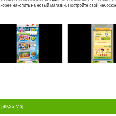
оскорее накопить на новый магазин. Постройте свой небоскр
[89,25 Mb]