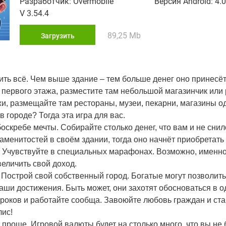
Разработчик: Overmobile
Версия Android: 4.0
V 3.54.4
89,25 Mb
Загрузить
ить всё. Чем выше здание – тем больше денег оно принесёт
первого этажа, разместите там небольшой магазинчик или 
жи, размещайте там рестораны, музеи, пекарни, магазины
 городе? Тогда эта игра для вас.
оскребе мечты. Собирайте столько денег, что вам и не снил
наменитостей в своём здании, тогда оно начнёт приобретать
жи. Учувствуйте в специальных марафонах. Возможно, именн
еличить свой доход.
острой свой собственный город. Богатые могут позволить
аши достижения. Быть может, они захотят обосноваться в о
гроков и работайте сообща. Завоюйте любовь граждан и ст
лис!
 проще. Игровой валюты будет на столько много, что вы не 