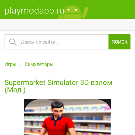
playmodapp.ru
ПОИСК
Игры
Симуляторы
Supermarket Simulator 3D взлом
(Мод )