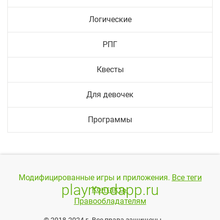
Логические
РПГ
Квесты
Для девочек
Программы
Модифицированные игры и приложения.
Все теги
playmodapp.ru
Контакты
Правообладателям
© 2018-2024 г. Все права защищены