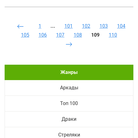
1
...
101
102
103
104
105
106
107
108
109
110
Жанры
Аркады
Топ 100
Драки
Стреляки