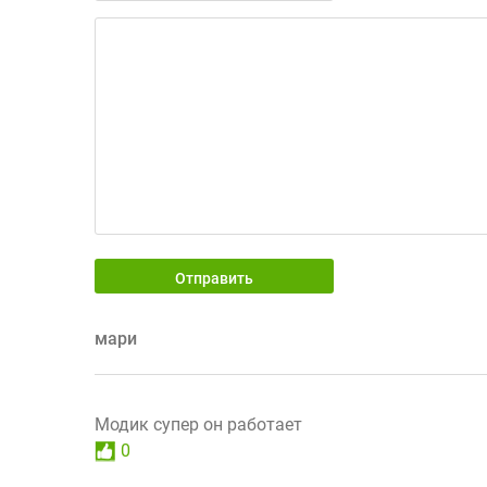
Отправить
мари
Модик супер он работает
0