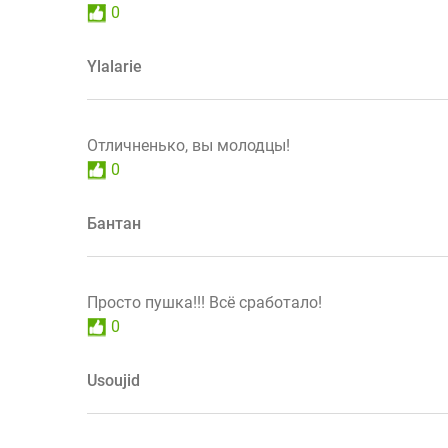
0
Ylalarie
Отличненько, вы молодцы!
0
Бантан
Просто пушка!!! Всё сработало!
0
Usoujid