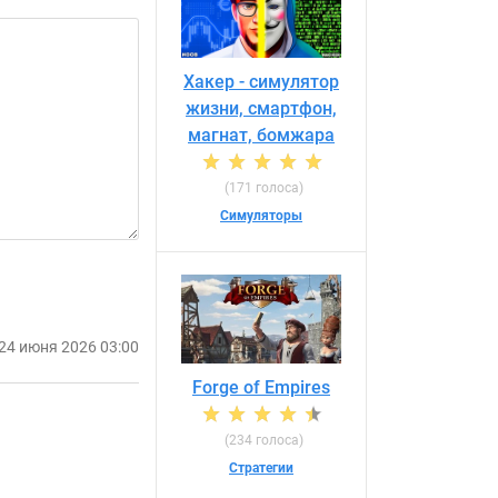
Хакер - симулятор
жизни, смартфон,
магнат, бомжара
(171 голоса)
Симуляторы
24 июня 2026 03:00
Forge of Empires
(234 голоса)
Стратегии