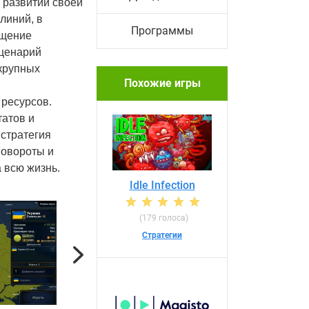
 развитии своей
линий, в
Программы
ущение
сценарий
 крупных
Похожие игры
 ресурсов.
татов и
стратегия
повороты и
 всю жизнь.
Idle Infection
(179 голоса)
Стратегии
Next