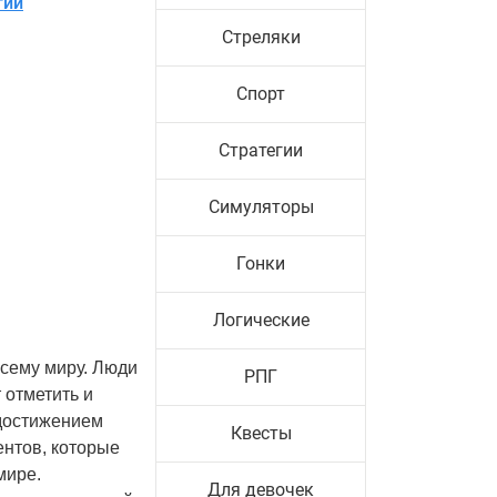
гии
Стреляки
Спорт
Стратегии
Симуляторы
Гонки
Логические
всему миру. Люди
РПГ
 отметить и
 достижением
Квесты
нтов, которые
мире.
Для девочек