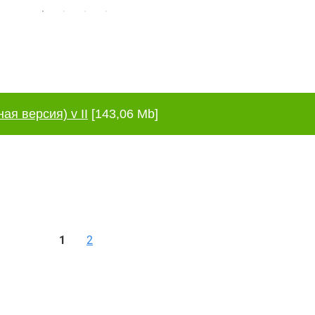
ая версия) v II
[143,06 Mb]
1
2