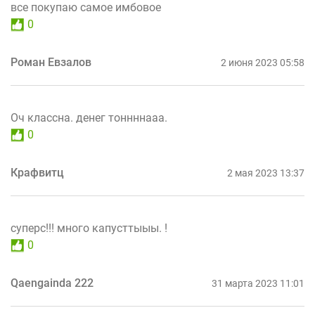
все покупаю самое имбовое
0
Роман Евзалов
2 июня 2023 05:58
Оч классна. денег тоннннааа.
0
Крафвитц
2 мая 2023 13:37
суперс!!! много капусттыыы. !
0
Qaengainda 222
31 марта 2023 11:01