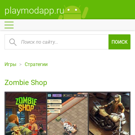
playmodapp.ru
ПОИСК
Игры
Стратегии
Zombie Shop