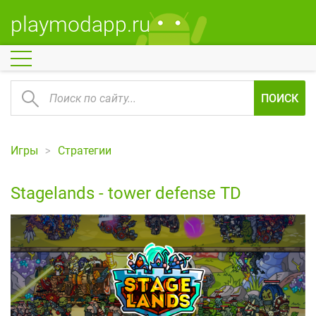
playmodapp.ru
ПОИСК
Игры
Стратегии
Stagelands - tower defense TD