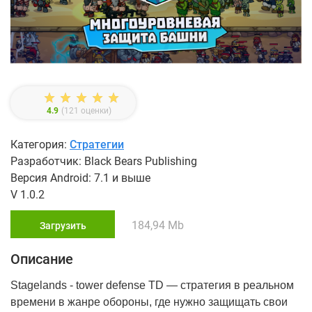
4.9
(
121
оценки)
Категория:
Стратегии
Разработчик: Black Bears Publishing
Версия Android: 7.1 и выше
V 1.0.2
184,94 Mb
Загрузить
Описание
Stagelands - tower defense TD ― стратегия в реальном
времени в жанре обороны, где нужно защищать свои